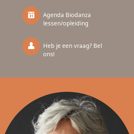
Agenda Biodanza
lessen/opleiding
Heb je een vraag? Bel
ons!