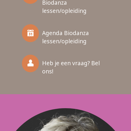
Biodanza
lessen/opleiding
Agenda Biodanza
lessen/opleiding
Heb je een vraag? Bel
ons!