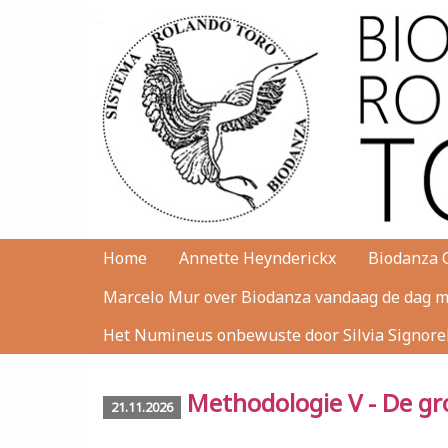
Home
Annette Heynderickx
Biodanza 
Marcelo Mur over Biodanza vandaag de dag me
Het Numineus onbewuste door Silvia Signorell
Methodologie V - De gr
21.11.2026