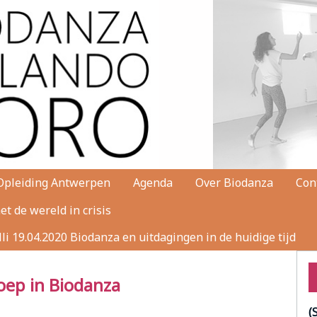
Opleiding Antwerpen
Agenda
Over Biodanza
Con
t de wereld in crisis
i 19.04.2020 Biodanza en uitdagingen in de huidige tijd
oep in Biodanza
(