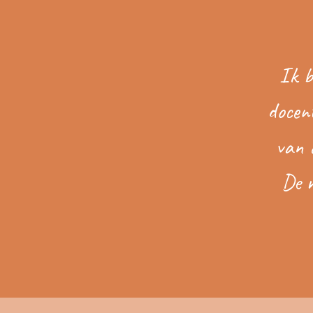
Ik b
docen
van d
De m