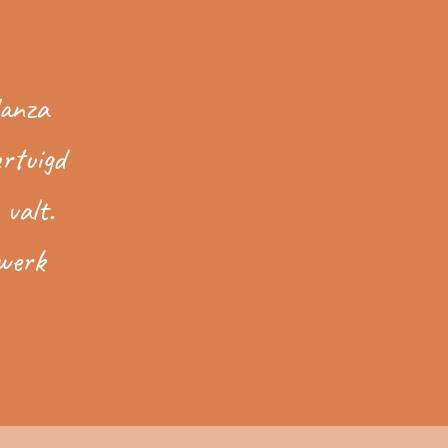
danza
rtuigd
 valt.
 werk