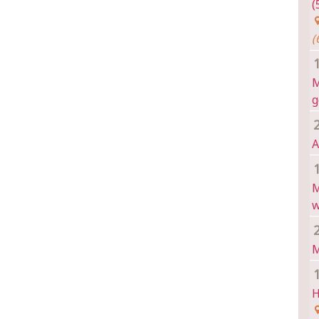
(
(
M
g
A
M
w
M
H